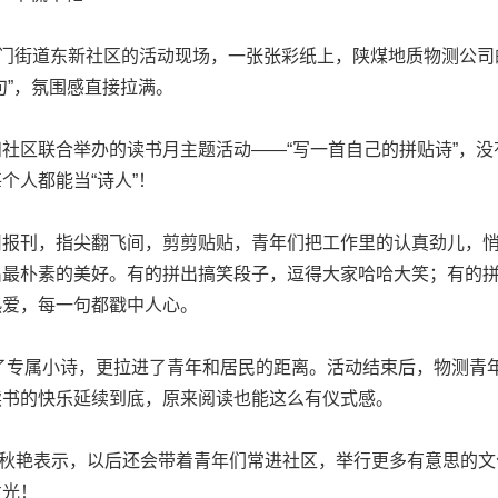
门街道东新社区的活动现场，一张张彩纸上，陕煤地质物测公司
句”，氛围感直接拉满。
区联合举办的读书月主题活动——“写一首自己的拼贴诗”，没
个人都能当“诗人”！
刊，指尖翻飞间，剪剪贴贴，青年们把工作里的认真劲儿，悄
出最朴素的美好。有的拼出搞笑段子，逗得大家哈哈大笑；有的
热爱，每一句都戳中人心。
属小诗，更拉进了青年和居民的距离。活动结束后，物测青年
读书的快乐延续到底，原来阅读也能这么有仪式感。
艳表示，以后还会带着青年们常进社区，举行更多有意思的文
发光！