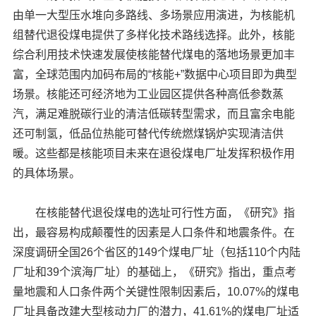
由单一大型压水堆向多路线、多场景应用演进，为核能机
组替代退役煤电提供了多样化技术路线选择。此外，核能
综合利用技术快速发展使核能替代煤电的落地场景更加丰
富，全球范围内加码布局的“核能+”数据中心项目即为典型
场景。核能还可经济地为工业园区提供各种高低参数蒸
汽，满足难脱碳行业的清洁低碳转型需求，而且富余电能
还可制氢，低品位热能可替代传统燃煤锅炉实现清洁供
暖。这些都是核能项目未来在退役煤电厂址发挥积极作用
的具体场景。
在核能替代退役煤电的选址可行性方面，《研究》指
出，最容易构成颠覆性的因素是人口条件和地震条件。在
深度调研全国26个省区的149个煤电厂址（包括110个内陆
厂址和39个滨海厂址）的基础上，《研究》指出，重点考
量地震和人口条件两个关键性限制因素后，10.07%的煤电
厂址具备改建大型核动力厂的潜力，41.61%的煤电厂址适