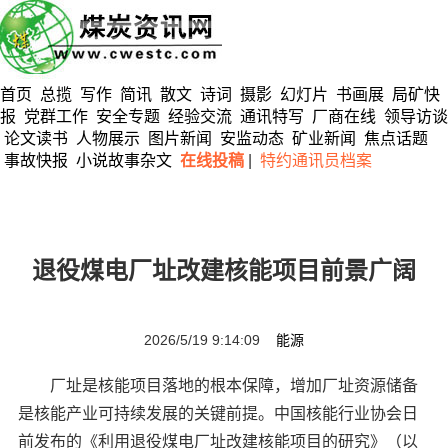
首页
总揽
写作
简讯
散文
诗词
摄影
幻灯片
书画展
局矿快
报
党群工作
安全专题
经验交流
通讯特写
厂商在线
领导访谈
论文读书
人物展示
图片新闻
安监动态
矿业新闻
焦点话题
事故快报
小说故事杂文
在线投稿
|
特约通讯员档案
退役煤电厂址改建核能项目前景广阔
2026/5/19 9:14:09
能源
厂址是核能项目落地的根本保障，增加厂址资源储备
是核能产业可持续发展的关键前提。中国核能行业协会日
前发布的《利用退役煤电厂址改建核能项目的研究》（以