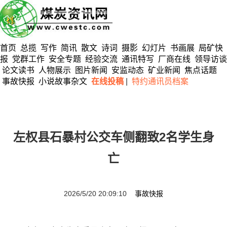
首页
总揽
写作
简讯
散文
诗词
摄影
幻灯片
书画展
局矿快
报
党群工作
安全专题
经验交流
通讯特写
厂商在线
领导访谈
论文读书
人物展示
图片新闻
安监动态
矿业新闻
焦点话题
事故快报
小说故事杂文
在线投稿
|
特约通讯员档案
左权县石暴村公交车侧翻致2名学生身
亡
2026/5/20 20:09:10
事故快报