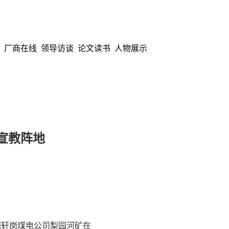
厂商在线
领导访谈
论文读书
人物展示
宣教阵地
轩岗煤电公司梨园河矿在