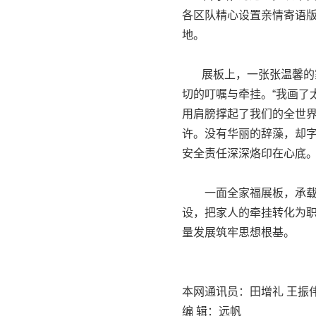
各区队精心设置亲情寄语
地。
展板上，一张张温馨的家
切的叮嘱与牵挂。“我画了
用肩膀撑起了我们的全世界
许。没有华丽的辞藻，却
安全责任深深烙印在心底
一面全家福展板，承载的
设，把家人的牵挂转化为
量发展筑牢思想根基。
本网通讯员：田增礼 王振
编 辑：远帆