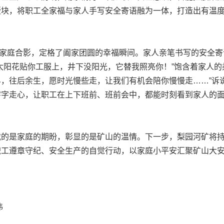
版块，将职工全家福与家人手写安全寄语融为一体，打造出有温
庭合影，定格了阖家团圆的幸福瞬间。家人亲笔书写的安全寄
太阳花贴你工服上，井下没阳光，它替我照亮你！”饱含着家人的
，往后余生，愿时光慢些走，让我们有机会陪你慢慢走……”诉
字字走心，让职工在上下班前、班前会中，都能时刻看到家人的
。
是家庭的期盼，彰显的是矿山的温情。下一步，梨园河矿将持
职工遵章守纪、安全生产的自觉行动，以家庭小平安汇聚矿山大
伟