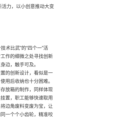
新活力，以小创意推动大变
术比武”的“四个一”活
常工作的细微之处寻找创新
在身边，触手可及。
装置的创新设计，看似是一
，使用后收纳也十分困难。
用存放箱的制作，同样体现
类挂置，职工能够快速取用
是将边角废料变废为宝，让
如同一个个小齿轮，精准咬