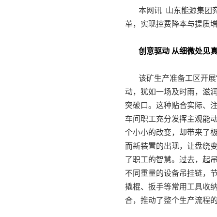
本网讯 山东能源集团兖
革，实现控费降本与提质
创意驱动 从细微处见
该矿生产准备工区开展“提
动，犹如一场及时雨，滋
突破口。这种贴合实际、
车间职工充分发挥主观能
个小小的改变，却带来了
而新装置的出现，让盘绕
了职工的智慧。过去，起
不同重量的设备吊挂链，
撬棍、扳手等常用工具收
合，推动了整个生产流程