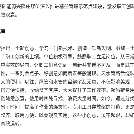
矿能源兴隆庄煤矿深入推进精益管理示范点建设，激发职工创
增效双赢。
真章
出一个新创意、学习一门新技术、创造一项新发明、参加一个技
润了职工创新的土壤。单位积极引导，鼓励职工立足岗位，从日
注重实效的导向，让职工们意识到，创新并非遥不可及，而是就
动性，一系列金点子、好创意如雨后春笋般涌现。风水管路盘绕
极大的便利。以往，风管和水管的盘绕杂乱无章，不仅影响美观
变得方便快捷，收纳整齐有序，大大提升了工作效率。起吊链专
吊链随意放置，使用时四处寻找，浪费大量时间。如今，通过分
节省了时间，提高了作业的连贯性。专用工具存放架的打造，更
纳整齐、取用方便，既美观又实用。这些小创意，虽不起眼，却
的高效运转。