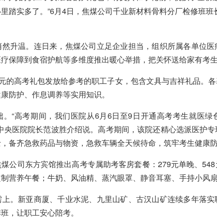
里踏实多了。”6月4日，焦煤公司千业新材料骨料分厂检修班班
悄然升温。连日来，焦煤公司立足企业担当，组织所属各单位医
医疗保障到食宿护航等多维度推出暖心举措，把关怀送给家有考
8元的高考礼包发放给参考的职工子女，包含文具与吉祥礼品。
健康防护、作息调养等实用知识。
础。“高考期间，我们医院从6月6日至9日开通高考考生就医绿
司中央医院院长范波胜介绍说。高考期间，该院还精心选派医护专
士，备齐急救药品与物资，急救车辆全天候待命，筑牢考生健康
煤公司东方宾馆推出高考专属助考客房套餐：279元单晚、54
定制营养午餐；牛奶、风油精、蒸汽眼罩、静音耳塞、手持小风
需上。新亚商厦、千业水泥、九里山矿、古汉山矿连续多年落实
排班，让职工安心陪考。