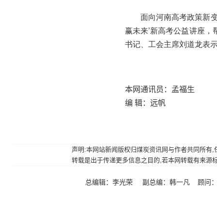
面向河南高考政策新变
赢未来’新高考公益讲座，
书记、工会主席刘道龙表
本网通讯员：孟福生
编 辑：远帆
声明:本网站新闻版权归煤炭资讯网与作者共同所有,任何
转载是出于传递更多信息之目的,若本网转载有来源标注错
总编辑：李光荣 副总编：韩一凡 顾问：