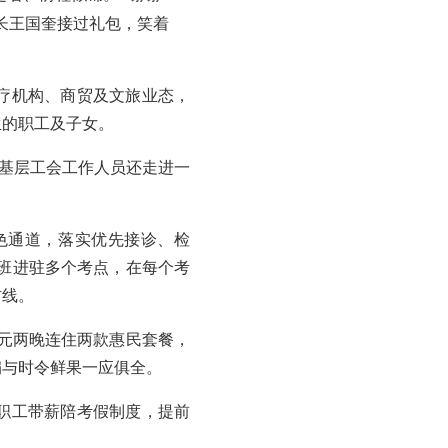
长王国奎接过礼包，笑着
疗机构、商贸及文旅业态，
生的职工及子女。
各基层工会工作人员还走进一
色通道，落实优先接诊、检
班进驻多个考点，在每个考
防线。
8元两晚连住两款惠民套餐，
扇与时令鲜果一应俱全。
职工带薪陪考假制度，提前