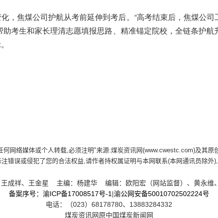
化，焦煤公司护航从考前延伸到考后。“高考结束后，焦煤公司
帮助考生和家长理清志愿填报思路、精准锚定院校，全链条护航
示。
网络媒体或个人转载,必须注明"来源:煤炭资讯网(www.cwestc.com)及
误或侵犯了您的合法权益,请作者持权属证明与本网联系(本网通讯员除外),我们将及
王成祥、王金星 主编：杨建华 编辑：欧阳宏（网站监督）、黄永维
备案序号：渝ICP备17008517号-1
|
渝公网安备50010702502224号
电话：（023）68178780、13883284332
煤炭资讯网原中国煤炭新闻网