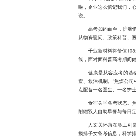
啦，企业这么惦记我们，心
说。
高考如约而至，护航
从物资慰问、政策科普、
千业新材料将价值10
线，面对面科普高考期间
健康是从容应考的基
查、救治机制。”焦煤公
点配备一名医生、一名护
食宿关乎备考状态。焦
附赠双人自助早餐与每日
人文关怀落在职工刚
摸排子女备考信息，科学