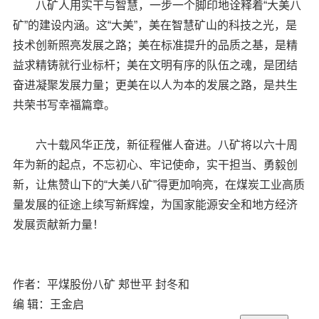
八矿人用实干与智慧，一步一个脚印地诠释着“大美八
矿”的建设内涵。这“大美”，美在智慧矿山的科技之光，是
技术创新照亮发展之路；美在标准提升的品质之基，是精
益求精铸就行业标杆；美在文明有序的队伍之魂，是团结
奋进凝聚发展力量；更美在以人为本的发展之路，是共生
共荣书写幸福篇章。
六十载风华正茂，新征程催人奋进。八矿将以六十周
年为新的起点，不忘初心、牢记使命，实干担当、勇毅创
新，让焦赞山下的“大美八矿”得更加响亮，在煤炭工业高质
量发展的征途上续写新辉煌，为国家能源安全和地方经济
发展贡献新力量！
作者：平煤股份八矿 郏世平 封冬和
编 辑：王金启