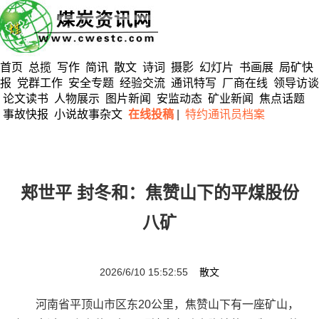
首页
总揽
写作
简讯
散文
诗词
摄影
幻灯片
书画展
局矿快
报
党群工作
安全专题
经验交流
通讯特写
厂商在线
领导访谈
论文读书
人物展示
图片新闻
安监动态
矿业新闻
焦点话题
事故快报
小说故事杂文
在线投稿
|
特约通讯员档案
郏世平 封冬和：焦赞山下的平煤股份
八矿
2026/6/10 15:52:55
散文
河南省平顶山市区东20公里，焦赞山下有一座矿山，