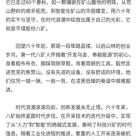
它已走过60个春秋，如一颗镶嵌在矿山腹地的明珠，从荒
山野岭的艰辛拓荒，到智能化矿山的华丽蝶变，用六十年
的实干与坚守，在时代浪潮中绽放出属于自己的光彩，它
就是平煤股份八矿。
回望六十年前，那是一段筚路蓝缕、以启山林的创业
岁月。第一代八矿人怀揣着“开发乌金、奉献能源”的初心，
身着粗布布衣、脚踩简陋草鞋，背着简陋的工具，毅然走
进荒芜的焦赞山。没有先进的设备，没有舒适的环境，他
们仅凭一镐一锹、一肩一背，在漆黑低矮的巷道中艰难掘
进。
时代浪潮滚滚向前，创新发展永无止境。六十年来，
八矿始终紧跟时代步伐，在开采技术的迭代升级中，实现
了从“人力”到“智能”的跨越式发展，奏响了科技兴矿的时代
强音。随着工业化进程的推进，繁重的人工开采逐渐被机