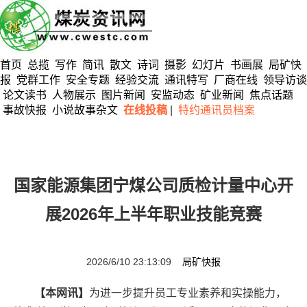
首页
总揽
写作
简讯
散文
诗词
摄影
幻灯片
书画展
局矿快
报
党群工作
安全专题
经验交流
通讯特写
厂商在线
领导访谈
论文读书
人物展示
图片新闻
安监动态
矿业新闻
焦点话题
事故快报
小说故事杂文
在线投稿
|
特约通讯员档案
国家能源集团宁煤公司质检计量中心开
展2026年上半年职业技能竞赛
2026/6/10 23:13:09
局矿快报
【本网讯】
为进一步提升员工专业素养和实操能力，