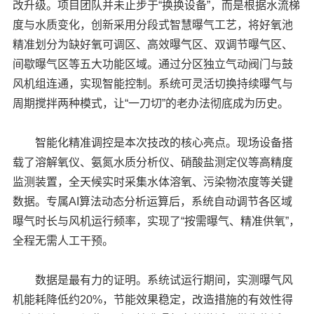
改升级。项目团队并未止步于“换换设备”，而是根据水流梯
度与水质变化，创新采用分段式智慧曝气工艺，将好氧池
精准划分为缺好氧可调区、高效曝气区、双调节曝气区、
间歇曝气区等五大功能区域。通过分区独立气动阀门与鼓
风机组连通，实现智能控制。系统可灵活切换持续曝气与
周期搅拌两种模式，让“一刀切”的老办法彻底成为历史。
智能化精准调控是本次技改的核心亮点。现场设备搭
载了溶解氧仪、氨氮水质分析仪、硝酸盐测定仪等高精度
监测装置，全天候实时采集水体溶氧、污染物浓度等关键
数据。专属AI算法动态分析运算后，系统自动调节各区域
曝气时长与风机运行频率，实现了“按需曝气、精准供氧”，
全程无需人工干预。
数据是最有力的证明。系统试运行期间，实测曝气风
机能耗降低约20%，节能效果稳定，改造措施的有效性得