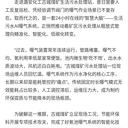
走进潞安化工古城煤矿生活污水处理站，昔日需要人
工反复巡检、凭经验调节阀门的曝气作业场景已不复存
在。取而代之的，是一套24小时在线的“智慧大脑”——生活
污水AI曝气系统，正悄然推动着矿区污水处理从粗放式管
理向精准化、智能化、低碳化转变。
“过去，曝气装置常年连续运行，管路堵塞、曝气不
均、氧利用率低是家常便饭。池内微生物‘吃不饱’，出水水
质波动大，风机还白白耗电。”古城煤矿污水处理站一位现
场运维人员回忆道。曝气系统作为污水净化的核心工序，
长期以来却是能耗管控的“痛点”。传统固定时长曝气模式无
效能耗占比较多，人工调控滞后，运维压力大，成为制约
环保提质与节能降本的现场瓶颈。
为破解这一难题，古城煤矿立足现场工况，节能环保
科开展专项技术攻关，完成了好氧池曝气系统的智能化技