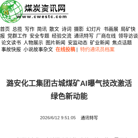
首页
总揽
写作
简讯
散文
诗词
摄影
幻灯片
书画展
局矿快
报
党群工作
安全专题
经验交流
通讯特写
厂商在线
领导访谈
论文读书
人物展示
图片新闻
安监动态
矿业新闻
焦点话题
事故快报
小说故事杂文
在线投稿
|
特约通讯员档案
潞安化工集团古城煤矿AI曝气技改激活
绿色新动能
2026/6/12 9:51:05
通讯特写