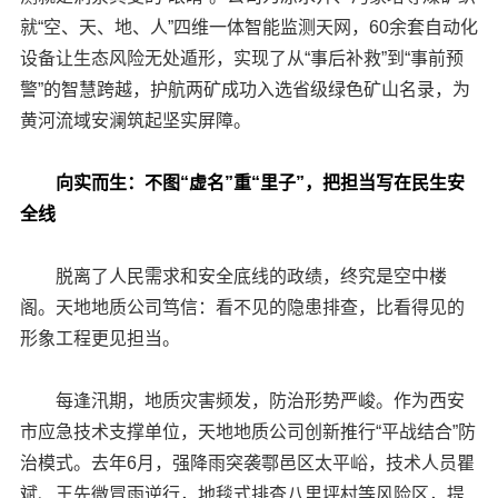
就“空、天、地、人”四维一体智能监测天网，60余套自动化
设备让生态风险无处遁形，实现了从“事后补救”到“事前预
警”的智慧跨越，护航两矿成功入选省级绿色矿山名录，为
黄河流域安澜筑起坚实屏障。
向实而生：不图“虚名”重“里子”，把担当写在民生安
全线
脱离了人民需求和安全底线的政绩，终究是空中楼
阁。天地地质公司笃信：看不见的隐患排查，比看得见的
形象工程更见担当。
每逢汛期，地质灾害频发，防治形势严峻。作为西安
市应急技术支撑单位，天地地质公司创新推行“平战结合”防
治模式。去年6月，强降雨突袭鄠邑区太平峪，技术人员瞿
斌、王先微冒雨逆行，地毯式排查八里坪村等风险区，提