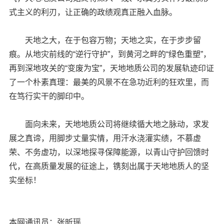
式主义的利刃，让正确的政绩观真正融入血脉。
天地之大，在于包容万物；天地之实，在于步步留
痕。从地灾前线的“逆行守护”，到黄河之畔的“绿色重塑”，
再到深地攻关的“变废为宝”，天地地质公司的发展轨迹印证
了一个朴素真理：最美的风景不在急功近利的狂欢里，而
在笃行实干的脚印中。
面向未来，天地地质公司将继续循大地之脉动，求发
展之真谛，用脚步丈量实情，用汗水浇灌实绩，不慕虚
荣、不务虚功，以深地探寻保障能源，以青山守护回馈时
代，在高质量发展的征途上，镌刻出属于天地地质人的坚
实坐标！
本网通讯员：张昕瑶