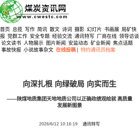
首页
总揽
写作
简讯
散文
诗词
摄影
幻灯片
书画展
局矿快
报
党群工作
安全专题
经验交流
通讯特写
厂商在线
领导访谈
论文读书
人物展示
图片新闻
安监动态
矿业新闻
焦点话题
事故快报
小说故事杂文
在线投稿
|
特约通讯员档案
向深扎根 向绿破局 向实而生
——陕煤地质集团天地地质公司以正确政绩观绘就 高质量
发展新图景
2026/6/12 10:16:19
通讯特写