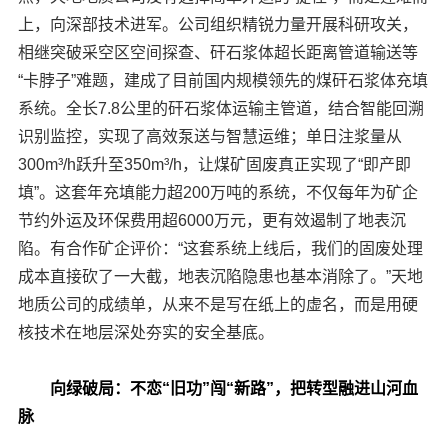
上，向深部技术进军。公司组织精锐力量开展科研攻关，
相继突破采空区空间探查、矸石浆体超长距离管道输送等
“卡脖子”难题，建成了目前国内规模领先的煤矸石浆体充填
系统。全长7.8公里的矸石浆体运输主管道，结合智能回溯
识别监控，实现了高效泵送与智慧运维；单日注浆量从
300m³/h跃升至350m³/h，让煤矿固废真正实现了“即产即
填”。这套年充填能力超200万吨的系统，不仅每年为矿企
节约外运及环保费用超6000万元，更有效遏制了地表沉
陷。有合作矿企评价：“这套系统上线后，我们的固废处理
成本直接砍了一大截，地表沉陷隐患也基本消除了。”天地
地质公司的成绩单，从来不是写在纸上的虚名，而是用硬
核技术在地层深处夯实的安全基底。
向绿破局：不恋“旧功”闯“新路”，把转型融进山河血
脉