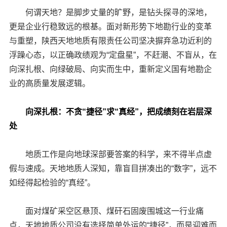
何谓天地？是脚步丈量的旷野，是钻头探寻的深地，
更是企业行稳致远的根基。面对新形势下地勘行业的变革
与重塑，陕西天地地质有限责任公司坚决摒弃急功近利的
浮躁心态，以正确政绩观为“定盘星”，不赶潮、不盲从，在
向深扎根、向绿破局、向实而生中，重新定义国有地勘企
业的高质量发展逻辑。
向深扎根：不贪“捷径”求“真经”，把成绩刻在岩层深
处
地质工作是向地球深部要答案的科学，来不得半点虚
假与速成。天地地质人深知，靠盲目拼凑出的“数字”，远不
如经得起检验的“真经”。
面对煤矿采空区悬顶、煤矸石固废围城这一行业痛
点，天地地质公司没有选择简单外运的“捷径”，而是迎难而