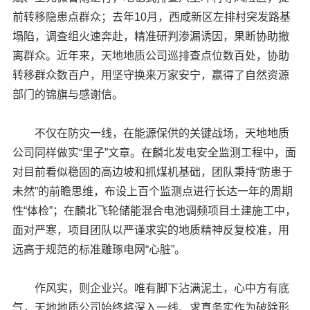
前转移隐患点群众；去年10月，西咸新区左排村突发路基
塌陷，调查组火速奔赴，精准研判渗漏诱因，果断协助撤
离群众。近年来，天地地质公司巡排查点位数百处，协助
转移群众数百户，用坚守换来万家安宁，赢得了自然资源
部门的锦旗与感谢信。
不仅在防灾一线，在能源保供的关键战场，天地地质
公司同样做实“里子”文章。在麟北发电安全监测工程中，面
对目前看似稳固的高边坡和抓煤机基础，团队秉持“防患于
未然”的前瞻思维，布设上百个监测点进行长达一年的周期
性“体检”；在麟北飞轮储能混合电池调频项目土建施工中，
面对严寒，项目团队以严谨求实的地质精神反复校准，用
远高于规范的标准雕琢电网“心脏”。
作风实，则企业兴。唯有脚下沾满泥土，心中方有底
气，天地地质公司始终将深入一线、求真务实作为破除形