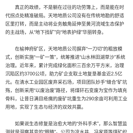
真正的政绩，不是躺在过往的功劳簿上，而是能在时
代拐点处精准破局。天地地质公司没有在传统地勘的舒适
区里打转，而是主动将业务触角延伸至黄河流域生态保护
的主战场，从“地下找矿”向“地表护绿”华丽转身。
在榆神府矿区，天地地质公司摒弃“一刀切”的粗放模
式，创新实施“一矿一策”，统筹推进“山水林田湖草沙”系统
治理。近年来，累计完成绿化面积三百余万平方米，治理
沉陷区约3700公顷，助力矿企支取土地复垦基金近2.5亿
元。在清水工业园区废弃采石场，项目团队妙手“缝合”矿坑
殇，创新采用“以废治废”路径，将煤矸石变废为宝作为填充
骨料，让昔日满目疮痍的废矿坑重生为290余亩可利用工业
用地，实现了生态与经济的双效共赢。
如果说生态修复是治愈大地的“外科手术”，那么智慧监
测就是洞察其变的“眼睛”。公司为凉水井、冯家塔等煤矿织