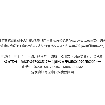
网络媒体或个人转载,必须注明"来源:煤炭资讯网(www.cwestc.com)及
误或侵犯了您的合法权益,请作者持权属证明与本网联系(本网通讯员除外),我们将及
王成祥、王金星 主编：杨建华 编辑：欧阳宏（网站监督）、黄永维
备案序号：渝ICP备17008517号-1
|
渝公网安备50010702502224号
电话：（023）68178780、13883284332
煤炭资讯网原中国煤炭新闻网