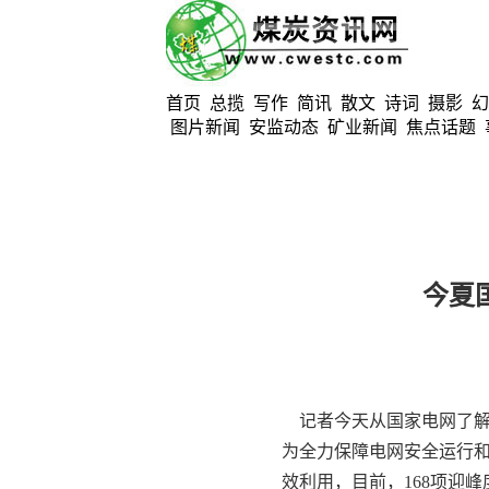
首页
总揽
写作
简讯
散文
诗词
摄影
幻
图片新闻
安监动态
矿业新闻
焦点话题
今夏
记者今天从国家电网了解到
为全力保障电网安全运行
效利用，目前，168项迎