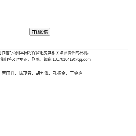
其原创作者",否则本网将保留追究其相关法律责任的权利。
时更正、删除。邮箱:1017016419@qq.com
、曹田升、陈茂春、胡九潭、孔德金、王金启