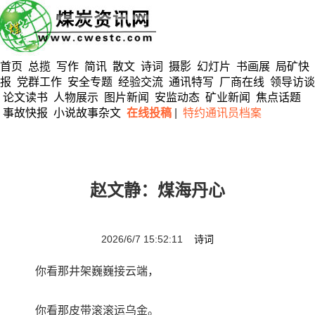
首页
总揽
写作
简讯
散文
诗词
摄影
幻灯片
书画展
局矿快
报
党群工作
安全专题
经验交流
通讯特写
厂商在线
领导访谈
论文读书
人物展示
图片新闻
安监动态
矿业新闻
焦点话题
事故快报
小说故事杂文
在线投稿
|
特约通讯员档案
赵文静：煤海丹心
2026/6/7 15:52:11
诗词
你看那井架巍巍接云端，
你看那皮带滚滚运乌金。