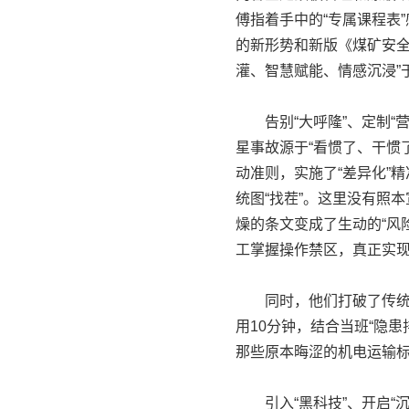
傅指着手中的“专属课程表
的新形势和新版《煤矿安全
灌、智慧赋能、情感沉浸”
告别“大呼隆”、定制“营
星事故源于“看惯了、干惯
动准则，实施了“差异化”
统图“找茬”。这里没有照
燥的条文变成了生动的“风
工掌握操作禁区，真正实
同时，他们打破了传统的“
用10分钟，结合当班“隐
那些原本晦涩的机电运输
引入“黑科技”、开启“沉