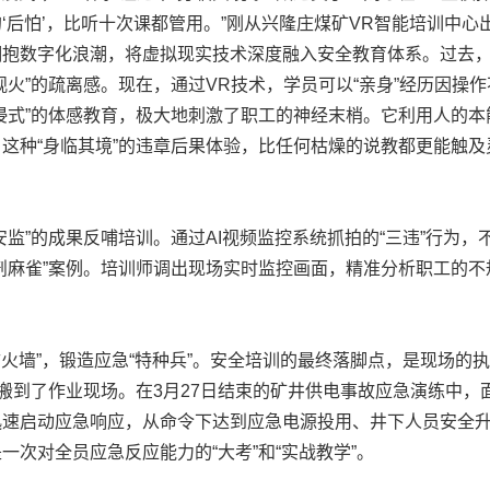
‘后怕’，比听十次课都管用。”刚从兴隆庄煤矿VR智能培训中心
拥抱数字化浪潮，将虚拟现实技术深度融入安全教育体系。过去
观火”的疏离感。现在，通过VR技术，学员可以“亲身”经历因操
浸式”的体感教育，极大地刺激了职工的神经末梢。它利用人的
这种“身临其境”的违章后果体验，比任何枯燥的说教都更能触及灵
”的成果反哺培训。通过AI视频监控系统抓拍的“三违”行为，
剖麻雀”案例。培训师调出现场实时监控画面，精准分析职工的不规
火墙”，锻造应急“特种兵”。安全培训的最终落脚点，是现场的
堂搬到了作业现场。在3月27日结束的矿井供电事故应急演练中
迅速启动应急响应，从命令下达到应急电源投用、井下人员安全
一次对全员应急反应能力的“大考”和“实战教学”。