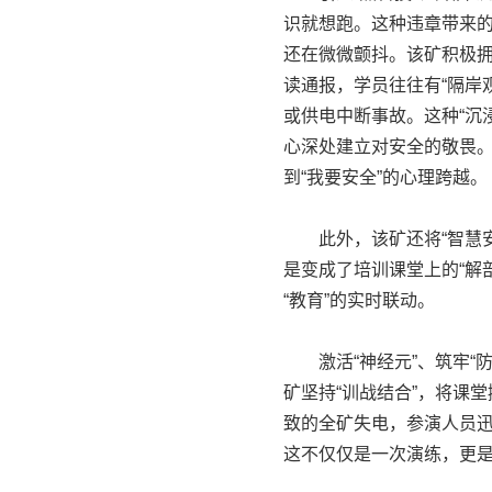
识就想跑。这种违章带来的
还在微微颤抖。该矿积极
读通报，学员往往有“隔岸
或供电中断事故。这种“沉
心深处建立对安全的敬畏。
到“我要安全”的心理跨越。
此外，该矿还将“智慧安监
是变成了培训课堂上的“解
“教育”的实时联动。
激活“神经元”、筑牢“防
矿坚持“训战结合”，将课
致的全矿失电，参演人员
这不仅仅是一次演练，更是