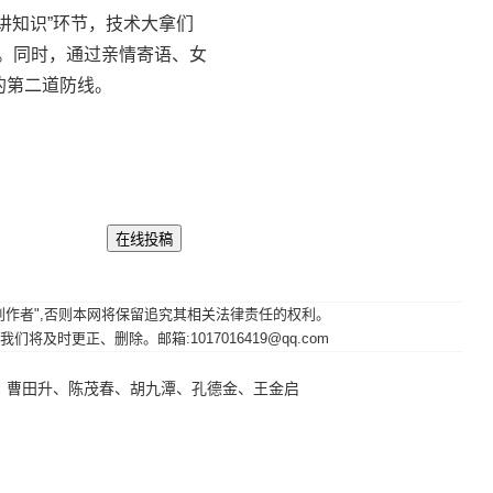
讲知识”环节，技术大拿们
学。同时，通过亲情寄语、女
的第二道防线。
其原创作者",否则本网将保留追究其相关法律责任的权利。
时更正、删除。邮箱:1017016419@qq.com
、曹田升、陈茂春、胡九潭、孔德金、王金启