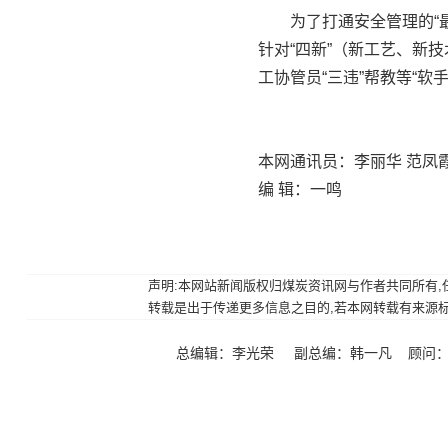
为了打通安全管理的“最后
针对“四新”（新工艺、新
工协管员“三违”帮教等“
本网通讯员：李丽华 范凤
编 辑：一鸣
声明:本网站新闻版权归煤炭资讯网与作者共同所有,任何
转载是出于传递更多信息之目的,若本网转载有来源标注错
总编辑：李光荣 副总编：韩一凡 顾问：