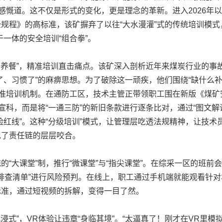
”感慨道。这不仅是形式的变化，更是理念的革新。进入2026年
规程》的高标准，该矿摒弃了以往“大水漫灌”式的传统培训模式
于一体的安全培训“组合拳”。
养餐”，精准培训直击痛点。该矿深入剖析近年来煤炭行业的事故
了、习惯了”的麻痹思想。为了破除这一顽疾，他们围绕“缺什么补
精准培训机制。在通防工区，技术主管正带领职工围在新版《煤
本宣科，而是将“一通三防”的新旧条款进行逐条比对，通过“图文解
险红线”。这种“分级培训”模式，让管理层吃透法规精神，让技术
现了责任链的层层咬合。
大课堂”制，推行“微课堂”与“指尖课堂”。在综采一区的班前会
患排查清单”进行风险预判。在线上，职工通过手机端就能观看针对
标准，通过短视频的拆解，变得一目了然。
浸式”，VR体验让违章“身临其境”。“太逼真了！刚才在VR里