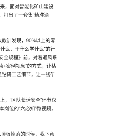
以来，面对智能化矿山建设
，打出了一套集“精准滴
教训发现，90%以上的零
什么，干什么学什么”的行
矿安全规程》前，对着通风系
读+案例视频”的方式，让枯
员钻研工艺细节，让一线矿
上，“区队长话安全”环节仅
本岗位的“六必知”微视频，
模拟顶板掉落的时候，我下意