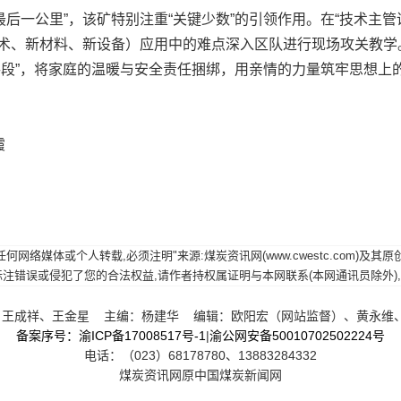
一公里”，该矿特别注重“关键少数”的引领作用。在“技术主管
技术、新材料、新设备）应用中的难点深入区队进行现场攻关教
软手段”，将家庭的温暖与安全责任捆绑，用亲情的力量筑牢思想上
霞
网络媒体或个人转载,必须注明"来源:煤炭资讯网(www.cwestc.com)及
误或侵犯了您的合法权益,请作者持权属证明与本网联系(本网通讯员除外),我们将及
王成祥、王金星 主编：杨建华 编辑：欧阳宏（网站监督）、黄永维
备案序号：渝ICP备17008517号-1
|
渝公网安备50010702502224号
电话：（023）68178780、13883284332
煤炭资讯网原中国煤炭新闻网