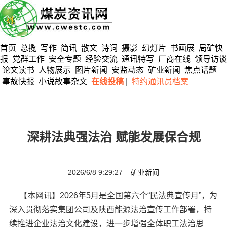
首页
总揽
写作
简讯
散文
诗词
摄影
幻灯片
书画展
局矿快
报
党群工作
安全专题
经验交流
通讯特写
厂商在线
领导访谈
论文读书
人物展示
图片新闻
安监动态
矿业新闻
焦点话题
事故快报
小说故事杂文
在线投稿
|
特约通讯员档案
深耕法典强法治 赋能发展保合规
2026/6/8 9:29:27
矿业新闻
【本网讯】2026年5月是全国第六个“民法典宣传月”，为
深入贯彻落实集团公司及陕西能源法治宣传工作部署，持
续推进企业法治文化建设，进一步增强全体职工法治思