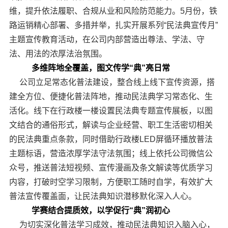
维，提升依法履职、合规从业和风险防范能力。5月份，铁
路运销精心部署、多措并举，扎实开展系列“民法典宣传月”
主题宣传教育活动，在公司内部营造出尊法、学法、守
法、用法的浓厚法治氛围。
多维阵地全覆盖，图文传学“典”亮日常
公司立足常态化普法建设，整合线上线下宣传资源，搭
建全方位、便捷化普法阵地，推动民法典学习常态化、生
活化。线下在行政楼一楼设置民法典专题宣传展板，以图
文结合的通俗形式，解读与企业经营、职工生活密切相关
的民法典重点条款，同时借助行政楼LED屏循环播放普法
主题标语，营造浓厚学法守法氛围；线上依托公司微信公
众号，推送普法短视频、宣传漫画及条文解读等优质学习
内容，打破时空学习限制，方便职工随时自学，有效扩大
普法宣传覆盖面，让民法典知识潜移默化深入人心。
学赛结合提质效，以学促行“典”润初心
为切实深化普法学习成效，推动民法典知识入脑入心，