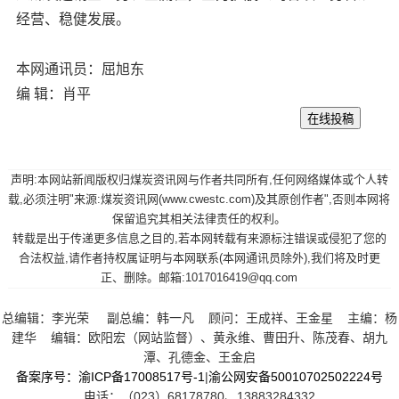
经营、稳健发展。
本网通讯员：屈旭东
编 辑：肖平
声明:本网站新闻版权归煤炭资讯网与作者共同所有,任何网络媒体或个人转
载,必须注明"来源:煤炭资讯网(www.cwestc.com)及其原创作者",否则本网将
保留追究其相关法律责任的权利。
转载是出于传递更多信息之目的,若本网转载有来源标注错误或侵犯了您的
合法权益,请作者持权属证明与本网联系(本网通讯员除外),我们将及时更
正、删除。邮箱:1017016419@qq.com
总编辑：李光荣 副总编：韩一凡 顾问：王成祥、王金星 主编：杨
建华 编辑：欧阳宏（网站监督）、黄永维、曹田升、陈茂春、胡九
潭、孔德金、王金启
备案序号：渝ICP备17008517号-1
|
渝公网安备50010702502224号
电话：（023）68178780、13883284332