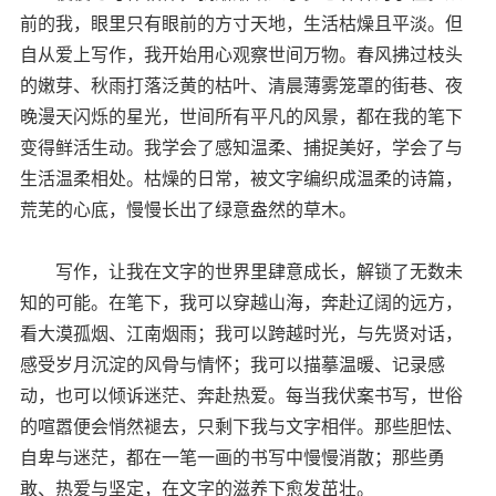
前的我，眼里只有眼前的方寸天地，生活枯燥且平淡。但
自从爱上写作，我开始用心观察世间万物。春风拂过枝头
的嫩芽、秋雨打落泛黄的枯叶、清晨薄雾笼罩的街巷、夜
晚漫天闪烁的星光，世间所有平凡的风景，都在我的笔下
变得鲜活生动。我学会了感知温柔、捕捉美好，学会了与
生活温柔相处。枯燥的日常，被文字编织成温柔的诗篇，
荒芜的心底，慢慢长出了绿意盎然的草木。
写作，让我在文字的世界里肆意成长，解锁了无数未
知的可能。在笔下，我可以穿越山海，奔赴辽阔的远方，
看大漠孤烟、江南烟雨；我可以跨越时光，与先贤对话，
感受岁月沉淀的风骨与情怀；我可以描摹温暖、记录感
动，也可以倾诉迷茫、奔赴热爱。每当我伏案书写，世俗
的喧嚣便会悄然褪去，只剩下我与文字相伴。那些胆怯、
自卑与迷茫，都在一笔一画的书写中慢慢消散；那些勇
敢、热爱与坚定，在文字的滋养下愈发茁壮。