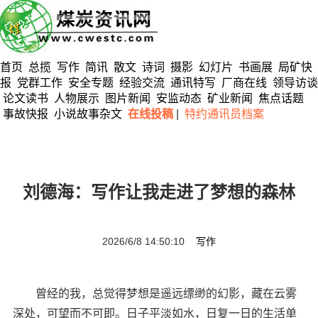
首页
总揽
写作
简讯
散文
诗词
摄影
幻灯片
书画展
局矿快
报
党群工作
安全专题
经验交流
通讯特写
厂商在线
领导访谈
论文读书
人物展示
图片新闻
安监动态
矿业新闻
焦点话题
事故快报
小说故事杂文
在线投稿
|
特约通讯员档案
刘德海：写作让我走进了梦想的森林
2026/6/8 14:50:10
写作
曾经的我，总觉得梦想是遥远缥缈的幻影，藏在云雾
深处，可望而不可即。日子平淡如水，日复一日的生活单