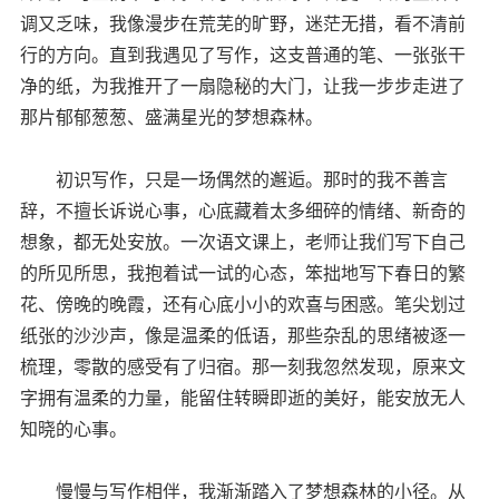
调又乏味，我像漫步在荒芜的旷野，迷茫无措，看不清前
行的方向。直到我遇见了写作，这支普通的笔、一张张干
净的纸，为我推开了一扇隐秘的大门，让我一步步走进了
那片郁郁葱葱、盛满星光的梦想森林。
初识写作，只是一场偶然的邂逅。那时的我不善言
辞，不擅长诉说心事，心底藏着太多细碎的情绪、新奇的
想象，都无处安放。一次语文课上，老师让我们写下自己
的所见所思，我抱着试一试的心态，笨拙地写下春日的繁
花、傍晚的晚霞，还有心底小小的欢喜与困惑。笔尖划过
纸张的沙沙声，像是温柔的低语，那些杂乱的思绪被逐一
梳理，零散的感受有了归宿。那一刻我忽然发现，原来文
字拥有温柔的力量，能留住转瞬即逝的美好，能安放无人
知晓的心事。
慢慢与写作相伴，我渐渐踏入了梦想森林的小径。从