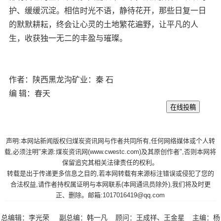
护、缓缓沉淀。相信时光不语，静待花开，那些日复一日
的默默耕耘，终会让心灵的土地繁花遍野，让平凡的人
生，收获独一无二的丰盈与璀璨。
作者：陕西黑龙沟矿业：秦 石
编 辑：春天
声明:本网站新闻版权归煤炭资讯网与作者共同所有,任何网络媒体或个人转
载,必须注明"来源:煤炭资讯网(www.cwestc.com)及其原创作者",否则本网将
保留追究其相关法律责任的权利。
转载是出于传递更多信息之目的,若本网转载有来源标注错误或侵犯了您的
合法权益,请作者持权属证明与本网联系(本网通讯员除外),我们将及时更
正、删除。邮箱:1017016419@qq.com
总编辑：李光荣 副总编：韩一凡 顾问：王成祥、王金星 主编：杨