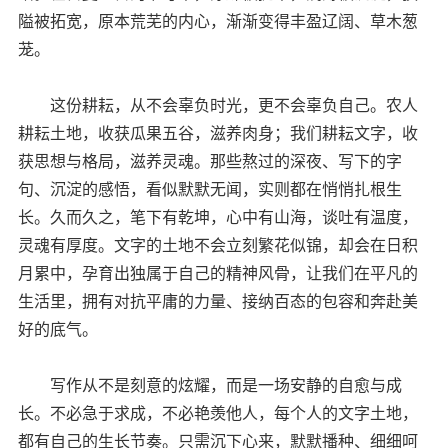
隘被拓宽，原本荒芜的内心，渐渐变得丰盈辽阔、草木葱
茏。
这份耕耘，从不会辜负时光，更不会辜负自己。农人
耕耘土地，收获瓜果五谷，滋养肉身；我们耕耘文字，收
获思想与格局，滋养灵魂。那些熬过的深夜、写下的字
句、沉淀的感悟，看似默默无闻，实则都在悄悄扎根生
长。久而久之，笔下有乾坤，心中有山海，谈吐有温度，
灵魂有厚度。文字的土地不会立刻繁花似锦，却会在日积
月累中，孕育出独属于自己的精神风骨，让我们在平凡的
生活里，拥有对抗平庸的力量、接纳百态的包容和奔赴美
好的底气。
写作从不是刻意的炫耀，而是一场安静的自愈与成
长。不必急于求成，不必艳羡他人，每个人的文字土地，
都有自己的生长节奏。只需沉下心来，默默播种、细细呵