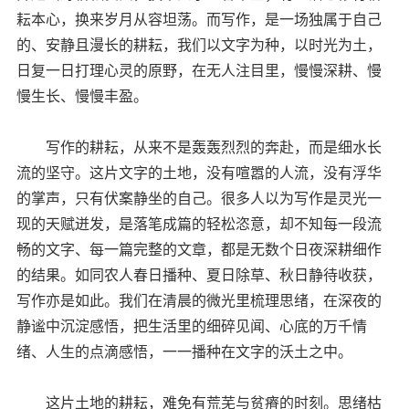
耘本心，换来岁月从容坦荡。而写作，是一场独属于自己
的、安静且漫长的耕耘，我们以文字为种，以时光为土，
日复一日打理心灵的原野，在无人注目里，慢慢深耕、慢
慢生长、慢慢丰盈。
写作的耕耘，从来不是轰轰烈烈的奔赴，而是细水长
流的坚守。这片文字的土地，没有喧嚣的人流，没有浮华
的掌声，只有伏案静坐的自己。很多人以为写作是灵光一
现的天赋迸发，是落笔成篇的轻松恣意，却不知每一段流
畅的文字、每一篇完整的文章，都是无数个日夜深耕细作
的结果。如同农人春日播种、夏日除草、秋日静待收获，
写作亦是如此。我们在清晨的微光里梳理思绪，在深夜的
静谧中沉淀感悟，把生活里的细碎见闻、心底的万千情
绪、人生的点滴感悟，一一播种在文字的沃土之中。
这片土地的耕耘，难免有荒芜与贫瘠的时刻。思绪枯