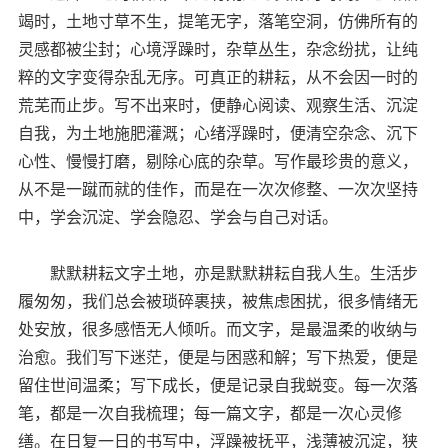
竭时，土地寸草不生，提笔无字，落笔空洞，仿佛所有的
灵感都被尘封；心境浮躁时，杂草丛生，杂念纷扰，让纯
粹的文字变得杂乱无序。可真正的耕耘，从不会因一时的
荒芜而止步。写不出来时，便静心阅读、观察生活、沉淀
自我，为土地施肥灌溉；心绪浮躁时，便清空杂念、沉下
心性、慢慢打磨，剔除心底的杂草。写作最珍贵的意义，
从不是一蹴而就的佳作，而是在一次次修整、一次次坚持
中，学会沉淀、学会隐忍、学会与自己对话。
默默耕耘文字土地，亦是默默耕耘自我人生。生活步
履匆匆，我们总会被琐碎裹挟，被焦虑困扰，很多情绪无
处安放，很多感悟无人倾听。而文字，是最温柔的收纳与
治愈。我们写下迷茫，便是与困惑和解；写下热爱，便是
留住世间温柔；写下成长，便是记录自我蜕变。每一次落
笔，都是一次自我梳理；每一篇文字，都是一次心灵修
缮。在日复一日的书写中，浮躁被抚平，浅薄被沉淀，狭