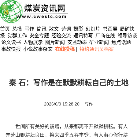
首页
总揽
写作
简讯
散文
诗词
摄影
幻灯片
书画展
局矿快
报
党群工作
安全专题
经验交流
通讯特写
厂商在线
领导访谈
论文读书
人物展示
图片新闻
安监动态
矿业新闻
焦点话题
事故快报
小说故事杂文
在线投稿
|
特约通讯员档案
秦 石：写作是在默默耕耘自己的土地
2026/6/9 15:28:20
写作
世间所有美好的馈赠，从来都离不开默默耕耘。有人
奔赴山野耕耘良田，换来四季五谷丰登；有人潜心修行耕