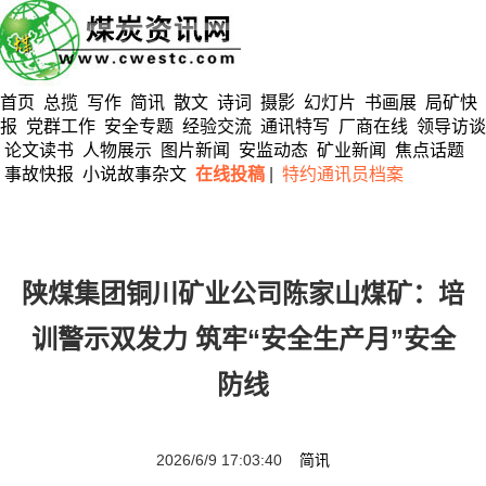
首页
总揽
写作
简讯
散文
诗词
摄影
幻灯片
书画展
局矿快
报
党群工作
安全专题
经验交流
通讯特写
厂商在线
领导访谈
论文读书
人物展示
图片新闻
安监动态
矿业新闻
焦点话题
事故快报
小说故事杂文
在线投稿
|
特约通讯员档案
陕煤集团铜川矿业公司陈家山煤矿：培
训警示双发力 筑牢“安全生产月”安全
防线
2026/6/9 17:03:40
简讯