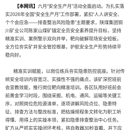
【本网讯】
六月“安全生产月”活动全面启动。为扎实落
实2026年全国“安全生产月”工作部署，紧扣“人人讲安全、
个个会应急——排查整治风险隐患”主题要求，陕煤集团铜
川矿业公司陈家山煤矿锚定全员安全素养提升目标，坚持
精准实训、案例警示双向并举，靶向破解现场安全短板，
全方位夯实矿井安全管控根基，护航安全生产形势持续平
稳向好。
精准实训赋能，以岗位练兵夯实隐患防控底座。针对传
统安全培训内容宽泛、实操性不强的痛点，该矿深挖班前
会宣教效能，推行岗位靶向精准培训。各区队用好班前会
前黄金学习时段，围绕采掘、机电、通风、运输等关键工
序，对照岗位危险源清单，逐项讲解风险点位、隐患特
征、排查方法与整改标准，把枯燥规程条文转化为职工听
得懂、用得上的实操本领，紧扣隐患排查整治中心任务。
矿方从严抓实实操闭环考核，将自救器30秒盲戴、井下应