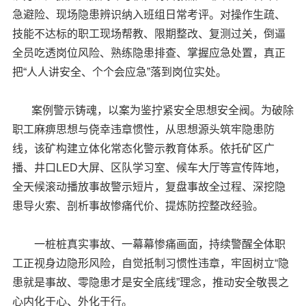
急避险、现场隐患辨识纳入班组日常考评。对操作生疏、
技能不达标的职工现场帮教、限期整改、复测过关，倒逼
全员吃透岗位风险、熟练隐患排查、掌握应急处置，真正
把“人人讲安全、个个会应急”落到岗位实处。
案例警示铸魂，以案为鉴拧紧安全思想安全阀。为破除
职工麻痹思想与侥幸违章惯性，从思想源头筑牢隐患防
线，该矿构建立体化常态化警示教育体系。依托矿区广
播、井口LED大屏、区队学习室、候车大厅等宣传阵地，
全天候滚动播放事故警示短片，复盘事故全过程、深挖隐
患导火索、剖析事故惨痛代价、提炼防控整改经验。
一桩桩真实事故、一幕幕惨痛画面，持续警醒全体职
工正视身边隐形风险，自觉抵制习惯性违章，牢固树立“隐
患就是事故、零隐患才是安全底线”理念，推动安全敬畏之
心内化于心、外化于行。