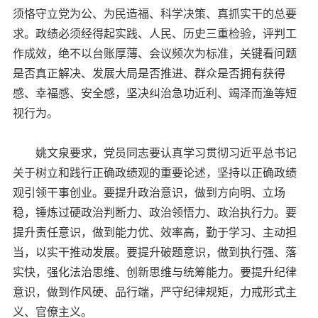
须恪守立党为公、为民造福、科学决策、真抓实干的总要
求。政绩必须经得起实践、人民、历史三重检验，评判工
作成效，绝不以台账厚薄、会议频次为标准，关键看问题
是否真正解决、发展大局是否推进、群众是否拥有获得
感、幸福感、安全感，坚决纠治急功近利、竭泽而渔等短
视行为。
姚文泉要求，党员同志要认真学习贯彻习近平总书记
关于树立和践行正确政绩观的重要论述，坚持以正确政绩
观引领干事创业。要提升政治意识，做到方向明、立场
稳，锤炼过硬政治判断力、政治领悟力、政治执行力。要
提升责任意识，做到能力优、效率高，勤于学习、主动担
当，以实干推动发展。要提升破题意识，做到执行强、落
实快，强化法治思维、创新思维与统筹能力。要提升纪律
意识，做到作风硬、品行端，严守纪律规矩，力戒形式主
义、官僚主义。