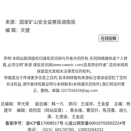
来源：国家矿山安全监察局湖南局
编 辑：天健
声明:本网站新闻版权归煤炭资讯网与作者共同所有,任何网络媒体或个人转
载,必须注明"来源:煤炭资讯网(www.cwestc.com)及其原创作者",否则本网将
保留追究其相关法律责任的权利。
转载是出于传递更多信息之目的,若本网转载有来源标注错误或侵犯了您的
合法权益,请作者持权属证明与本网联系(本网通讯员除外),我们将及时更
正、删除。邮箱:1017016419@qq.com
总编辑：李光荣 副总编：韩一凡 顾问：王成祥、王金星 主编：杨
建华 编辑：欧阳宏（网站监督）、黄永维、曹田升、陈茂春、胡九
潭、孔德金、王金启
备案序号：渝ICP备17008517号-1
|
渝公网安备50010702502224号
电话：（023）68178780、13883284332