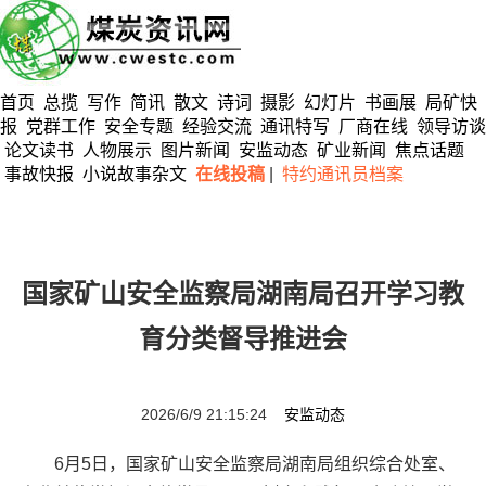
首页
总揽
写作
简讯
散文
诗词
摄影
幻灯片
书画展
局矿快
报
党群工作
安全专题
经验交流
通讯特写
厂商在线
领导访谈
论文读书
人物展示
图片新闻
安监动态
矿业新闻
焦点话题
事故快报
小说故事杂文
在线投稿
|
特约通讯员档案
国家矿山安全监察局湖南局召开学习教
育分类督导推进会
2026/6/9 21:15:24
安监动态
6月5日，国家矿山安全监察局湖南局组织综合处室、