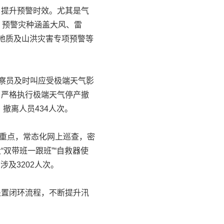
提升预警时效。尤其是气
，预警灾种涵盖大风、雷
地质及山洪灾害专项预警等
察员及时叫应受极端天气影
，严格执行极端天气停产撤
撤离人员434人次。
重点，常态化网上巡查，密
双带班一跟班”“自救器使
涉及3202人次。
置闭环流程，不断提升汛