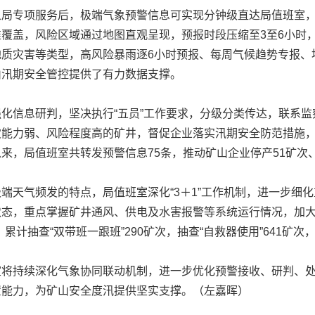
专项服务后，极端气象预警信息可实现分钟级直达局值班室，
覆盖，风险区域通过地图直观呈现，预报时段压缩至3至6小时
地质灾害等类型，高风险暴雨逐6小时预报、每周气候趋势专报、
山汛期安全管控提供了有力数据支撑。
信息研判，坚决执行“五员”工作要求，分级分类传达，联系监
灾能力弱、风险程度高的矿井，督促企业落实汛期安全防范措施
来，局值班室共转发预警信息75条，推动矿山企业停产51矿次、
天气频发的特点，局值班室深化“3＋1”工作机制，进一步细化
态，重点掌握矿井通风、供电及水害报警等系统运行情况，加大“
累计抽查“双带班一跟班”290矿次，抽查“自救器使用”641矿次，
持续深化气象协同联动机制，进一步优化预警接收、研判、处
置能力，为矿山安全度汛提供坚实支撑。（左嘉晖）